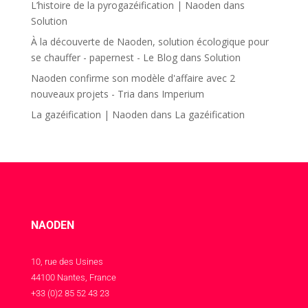
L’histoire de la pyrogazéification | Naoden
dans
Solution
À la découverte de Naoden, solution écologique pour
se chauffer - papernest - Le Blog
dans
Solution
Naoden confirme son modèle d'affaire avec 2
nouveaux projets - Tria
dans
Imperium
La gazéification | Naoden
dans
La gazéification
NAODEN
10, rue des Usines
44100 Nantes, France
+33 (0)2 85 52 43 23