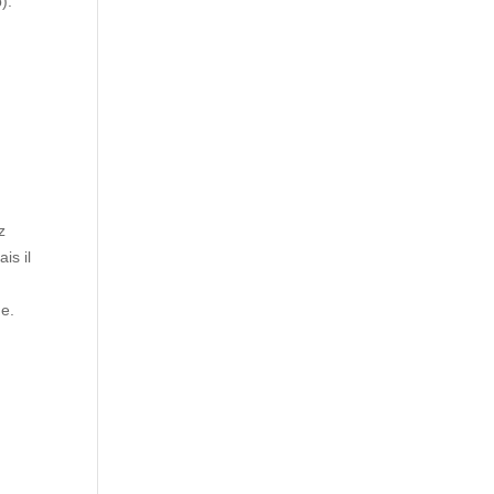
).
z
is il
e.