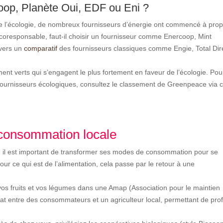
+
rcoop, Planète Oui, EDF ou Eni ?
G
de l’écologie, de nombreux fournisseurs d’énergie ont commencé à pro
m
ai
 écoresponsable, faut-il choisir un fournisseur comme Enercoop, Mint
l
 vers un
comparatif
des fournisseurs classiques comme
Engie, Total Dir
ment verts qui s’engagent le plus fortement en faveur de l’écologie. Pou
fournisseurs écologiques, consultez le classement de Greenpeace via 
a consommation locale
 il est important de transformer ses modes de consommation pour se
our ce qui est de l’alimentation, cela passe par le retour à une
 vos fruits et vos légumes dans une Amap (Association pour le maintien
iat entre des consommateurs et un agriculteur local, permettant de prof