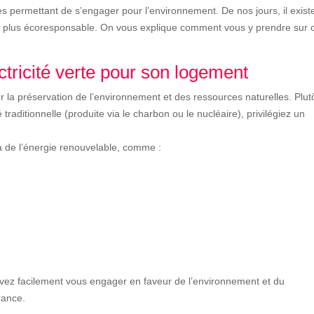
a
s permettant de s’engager pour l’environnement. De nos jours, il exist
c
e
e plus écoresponsable. On vous explique comment vous y prendre sur c
b
o
o
k
ctricité verte pour son logement
L
 la préservation de l’environnement et des ressources naturelles. Plut
i
n
traditionnelle (produite via le charbon ou le nucléaire), privilégiez un
k
e
d
 à de l’énergie renouvelable, comme :
I
n
T
w
it
t
e
r
G
o
o
pouvez facilement vous engager en faveur de l’environnement et du
g
rance.
l
e