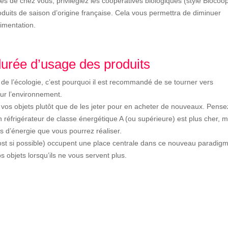
s de chez vous, privilégiez les coopératives biologiques (style Biocoop
duits de saison d’origine française. Cela vous permettra de diminuer
imentation.
durée d’usage des produits
e l’écologie, c’est pourquoi il est
recommandé de se tourner vers
sur
l’environnement.
 vos objets plutôt que de les jeter pour en
acheter de nouveaux. Pense
un
réfrigérateur de classe énergétique A (ou supérieure) est plus cher, ma
s d’énergie que vous pourrez réaliser.
post si possible) occupent une place centrale
dans ce nouveau paradigm
os objets
lorsqu’ils ne vous servent plus.